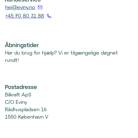
(
hei@eviny.no
Å
+45 70 80 31 88
p
(
n
Å
e
p
r
Åbningstider
n
e
Har du brug for hjælp? Vi er tilgængelige døgnet
e
p
rundt!
r
o
t
s
e
t
l
Postadresse
k
e
Bilkraft ApS
l
f
C/O Eviny
i
o
Rådhuspladsen 16
e
n
1550 København V
n
k
t
l
)
i