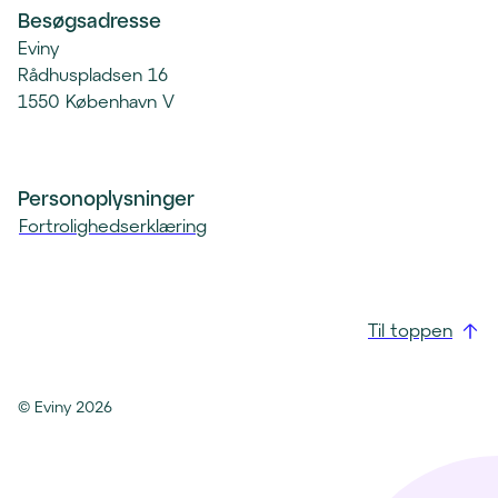
e
Besøgsadresse
n
Eviny
t
Rådhuspladsen 16
)
1550 København V
Personoplysninger
Fortrolighedserklæring
Til toppen
©
Eviny
2026