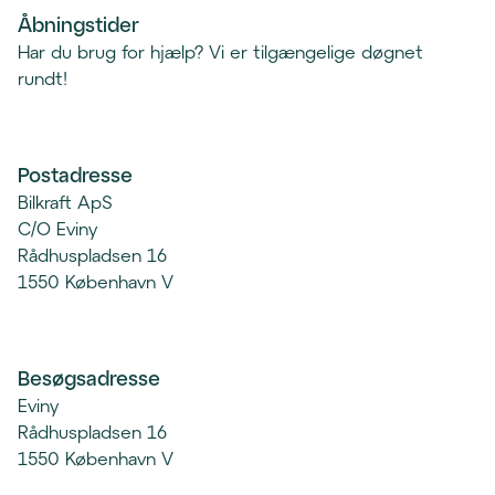
p
r
Åbningstider
n
e
Har du brug for hjælp? Vi er tilgængelige døgnet
e
p
rundt!
r
o
t
s
e
t
l
Postadresse
k
e
Bilkraft ApS
l
f
C/O Eviny
i
o
Rådhuspladsen 16
e
n
1550 København V
n
k
t
l
)
i
e
Besøgsadresse
n
Eviny
t
Rådhuspladsen 16
)
1550 København V