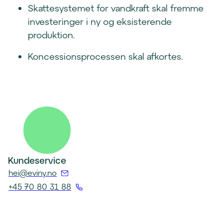
Skattesystemet for vandkraft skal fremme
investeringer i ny og eksisterende
produktion.
Koncessionsprocessen skal afkortes.
Kundeservice
(
hei@eviny.no
Å
+45 70 80 31 88
p
(
n
Å
e